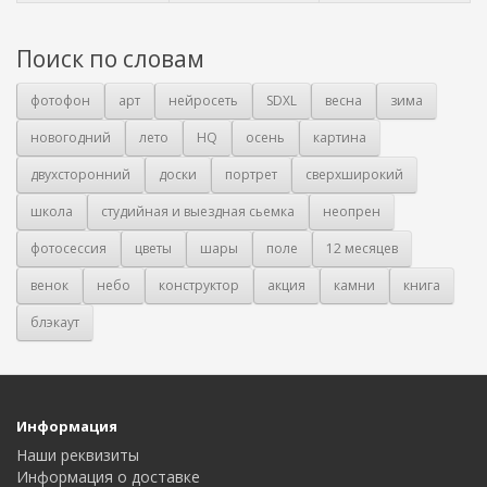
Поиск по словам
фотофон
арт
нейросеть
SDXL
весна
зима
новогодний
лето
HQ
осень
картина
двухсторонний
доски
портрет
сверхширокий
школа
студийная и выездная сьемка
неопрен
фотосессия
цветы
шары
поле
12 месяцев
венок
небо
конструктор
акция
камни
книга
блэкаут
Информация
Наши реквизиты
Информация о доставке