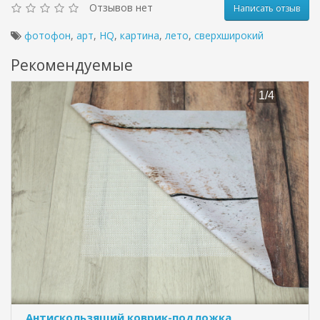
Отзывов нет
Написать отзыв
фотофон
,
арт
,
HQ
,
картина
,
лето
,
сверхширокий
Рекомендуемые
Антискользящий коврик-подложка