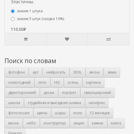
Эластичны..
зажим 1 штука
зажим 5 штук (скидка 10%)
110.00₽
Поиск по словам
фотофон
арт
нейросеть
SDXL
весна
зима
новогодний
лето
HQ
осень
картина
двухсторонний
доски
портрет
сверхширокий
школа
студийная и выездная сьемка
неопрен
фотосессия
цветы
шары
поле
12 месяцев
венок
небо
конструктор
акция
камни
книга
блэкаут