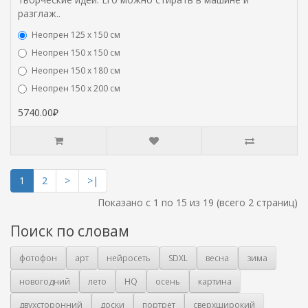
разглаж..
Неопрен 125 х 150 см
Неопрен 150 х 150 см
Неопрен 150 х 180 см
Hеопрен 150 х 200 см
5740.00₽
1
2
>
>|
Показано с 1 по 15 из 19 (всего 2 страниц)
Поиск по словам
фотофон
арт
нейросеть
SDXL
весна
зима
новогодний
лето
HQ
осень
картина
двухсторонний
доски
портрет
сверхширокий