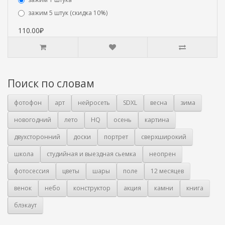
зажим 5 штук (скидка 10%)
110.00₽
Поиск по словам
фотофон
арт
нейросеть
SDXL
весна
зима
новогодний
лето
HQ
осень
картина
двухсторонний
доски
портрет
сверхширокий
школа
студийная и выездная сьемка
неопрен
фотосессия
цветы
шары
поле
12 месяцев
венок
небо
конструктор
акция
камни
книга
блэкаут