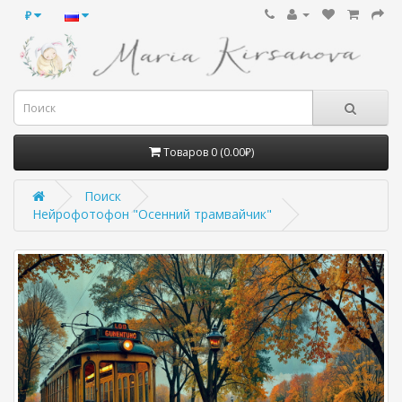
₽
Товаров 0 (0.00₽)
Поиск
Нейрофотофон "Осенний трамвайчик"