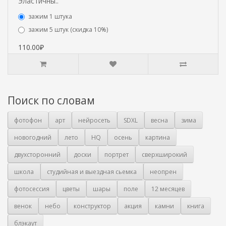
Эластичны..
зажим 1 штука
зажим 5 штук (скидка 10%)
110.00₽
Поиск по словам
фотофон
арт
нейросеть
SDXL
весна
зима
новогодний
лето
HQ
осень
картина
двухсторонний
доски
портрет
сверхширокий
школа
студийная и выездная сьемка
неопрен
фотосессия
цветы
шары
поле
12 месяцев
венок
небо
конструктор
акция
камни
книга
блэкаут