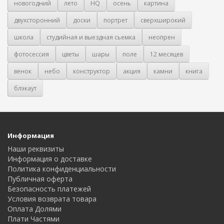
новогодний
лето
HQ
осень
картина
двухсторонний
доски
портрет
сверхширокий
школа
студийная и выездная сьемка
неопрен
фотосессия
цветы
шары
поле
12 месяцев
венок
небо
конструктор
акция
камни
книга
блэкаут
Информация
Наши реквизиты
Информация о доставке
Политика конфиденциальности
Публичная оферта
Безопасность платежей
Условия возврата товара
Оплата Долями
Плати Частями