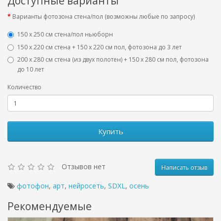
Доступные варианты
Варианты фотозона стена/пол (возможны любые по запросу)
150 х 250 см стена/пол ньюборн
150 х 220 см стена + 150 х 220 см пол, фотозона до 3 лет
200 х 280 см стена (из двух полотен) + 150 х 280 см пол, фотозона
до 10 лет
Количество
Купить
Отзывов нет
Написать отзыв
фотофон
,
арт
,
нейросеть
,
SDXL
,
осень
Рекомендуемые