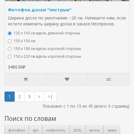
Фотофон доски "пестрые"
Ширина досок по умолчанию ~20 см. Напишите нам, если
хотите изменить ширину доски в заказе.Неопренов..
125 х 150 см вдоль длинной стороны
150 х 150 см
150 х 180 см вдоль короткой стороны
150 х 220 см вдоль короткой стороны
3460.00₽
1
2
3
>
>|
Показано с 1 по 15 из 45 (всего 3 страниц)
Поиск по словам
фотофон
арт
нейросеть
SDXL
весна
зима