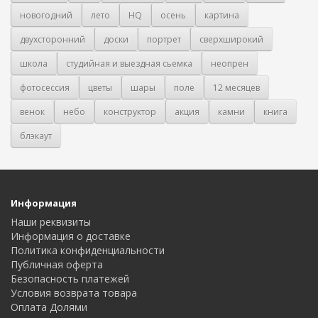
новогодний
лето
HQ
осень
картина
двухсторонний
доски
портрет
сверхширокий
школа
студийная и выездная сьемка
неопрен
фотосессия
цветы
шары
поле
12 месяцев
венок
небо
конструктор
акция
камни
книга
блэкаут
Информация
Наши реквизиты
Информация о доставке
Политика конфиденциальности
Публичная оферта
Безопасность платежей
Условия возврата товара
Оплата Долями