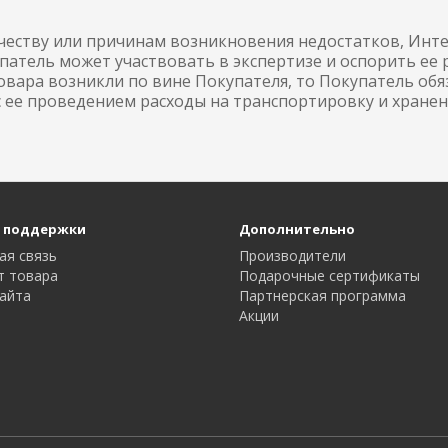
ачеству или причинам возникновения недостатков, Инт
патель может участвовать в экспертизе и оспорить ее р
товара возникли по вине Покупателя, то Покупатель об
с ее проведением расходы на транспортировку и хранен
 поддержки
Дополнительно
ая связь
Производители
т товара
Подарочные сертификаты
айта
Партнерская программа
Акции