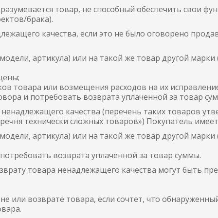
азумевается товар, не способный обеспечить свои фун
ектов/брака).
лежащего качества, если это не было оговорено прода
модели, артикула) или на такой же товар другой марки
цены;
ков товара или возмещения расходов на их исправлени
овора и потребовать возврата уплаченной за товар су
а ненадлежащего качества (перечень таких товаров у
еречня технически сложных товаров») Покупатель имее
модели, артикула) или на такой же товар другой марки
 потребовать возврата уплаченной за товар суммы.
зврату товара ненадлежащего качества могут быть пр
не или возврате товара, если сочтет, что обнаруженны
вара.