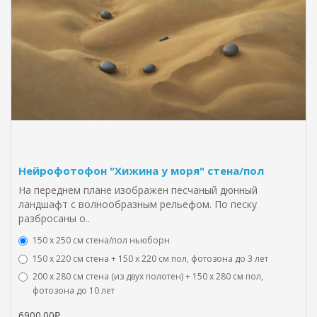
Нейрофотофон "Хижина у моря" стена/пол
На переднем плане изображен песчаный дюнный
ландшафт с волнообразным рельефом. По песку
разбросаны о..
150 х 250 см стена/пол ньюборн
150 х 220 см стена + 150 х 220 см пол, фотозона до 3 лет
200 х 280 см стена (из двух полотен) + 150 х 280 см пол,
фотозона до 10 лет
6900.00₽