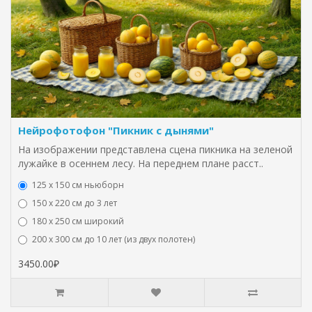
Нейрофотофон "Пикник с дынями"
На изображении представлена сцена пикника на зеленой
лужайке в осеннем лесу. На переднем плане расст..
125 x 150 см ньюборн
150 х 220 см до 3 лет
180 х 250 см широкий
200 х 300 см до 10 лет (из двух полотен)
3450.00₽