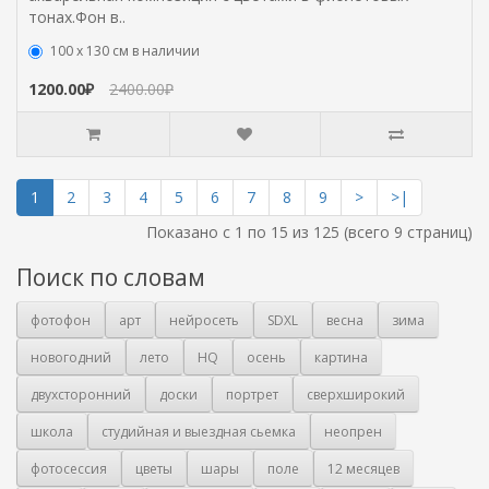
тонах.Фон в..
100 х 130 см в наличии
1200.00₽
2400.00₽
1
2
3
4
5
6
7
8
9
>
>|
Показано с 1 по 15 из 125 (всего 9 страниц)
Поиск по словам
фотофон
арт
нейросеть
SDXL
весна
зима
новогодний
лето
HQ
осень
картина
двухсторонний
доски
портрет
сверхширокий
школа
студийная и выездная сьемка
неопрен
фотосессия
цветы
шары
поле
12 месяцев