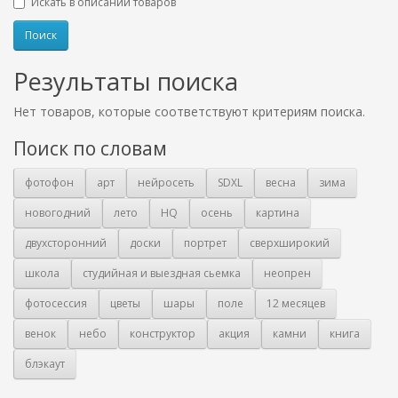
Искать в описании товаров
Результаты поиска
Нет товаров, которые соответствуют критериям поиска.
Поиск по словам
фотофон
арт
нейросеть
SDXL
весна
зима
новогодний
лето
HQ
осень
картина
двухсторонний
доски
портрет
сверхширокий
школа
студийная и выездная сьемка
неопрен
фотосессия
цветы
шары
поле
12 месяцев
венок
небо
конструктор
акция
камни
книга
блэкаут