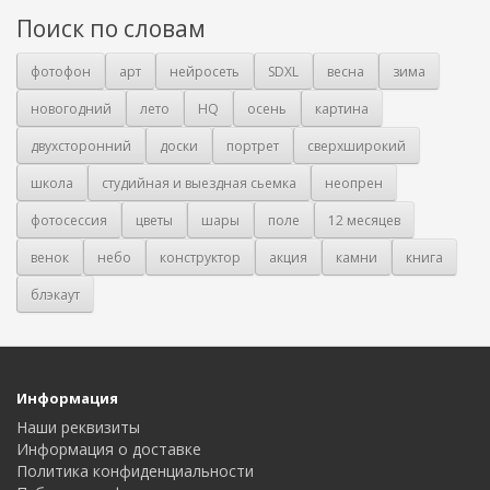
Поиск по словам
фотофон
арт
нейросеть
SDXL
весна
зима
новогодний
лето
HQ
осень
картина
двухсторонний
доски
портрет
сверхширокий
школа
студийная и выездная сьемка
неопрен
фотосессия
цветы
шары
поле
12 месяцев
венок
небо
конструктор
акция
камни
книга
блэкаут
Информация
Наши реквизиты
Информация о доставке
Политика конфиденциальности