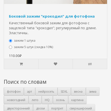
Боковой зажим "крокодил" для фотофона
Качественный боковой зажим для фотофона с
защелкой типа "крокодил"; регулируемый по длине.
Эластичны..
зажим 1 штука
зажим 5 штук (скидка 10%)
110.00₽
Поиск по словам
фотофон
арт
нейросеть
SDXL
весна
зима
новогодний
лето
HQ
осень
картина
двухсторонний
доски
портрет
сверхширокий