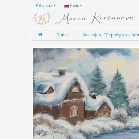
₽
Валюта
Язык
Поиск
Фотофон "Серебряные ко