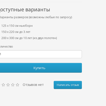
оступные варианты
Варианты размеров (возможны любые по запросу)
125 x 150 см ньюборн
150 х 220 см до 3 лет
200 х 300 см до 10 лет (из двух полотен)
личество
Купить
Отзывов нет
Написать отзыв