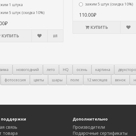
зажим 5 штук (скидка 10%)
ажим 1 штука
ажим 5 штук (скидка 10%)
110.00₽
.00₽
КУПИТЬ
КУПИТЬ
зима
новогодний
лето
HQ
осень
картина
двухстор
фотосессия
цветы
шары
поле
12 месяцев
венок
н
 поддержки
Дополнительно
ая связь
Производители
т товара
Подарочные сертификаты