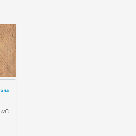
фона
ил";
.