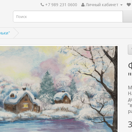
+7 989 231 0600
Личный кабинет
ньки"
М
Н
д
"
р