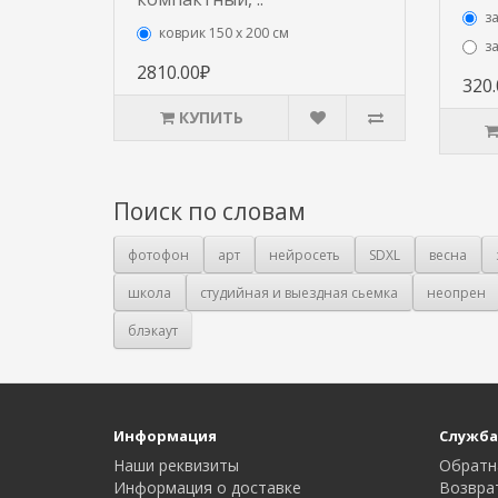
з
коврик 150 х 200 см
з
2810.00₽
320
КУПИТЬ
Поиск по словам
фотофон
арт
нейросеть
SDXL
весна
школа
студийная и выездная сьемка
неопрен
блэкаут
Информация
Служба
Наши реквизиты
Обратн
Информация о доставке
Возвра