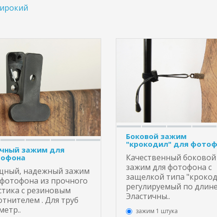
ирокий
Боковой зажим
"крокодил" для фото
чный зажим для
Качественный боковой
офона
зажим для фотофона с
ный, надежный зажим
защелкой типа "крокод
 фотофона из прочного
регулируемый по длине
стика с резиновым
Эластичны..
отнителем . Для труб
метр..
зажим 1 штука