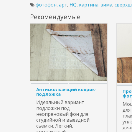
фотофон
,
арт
,
HQ
,
картина
,
зима
,
сверхш
Рекомендуемые
Антискользящий коврик-
Про
подложка
фот
Идеальный вариант
Мощ
подложки под
для
неопреновый фон для
пла
студийной и выездной
упл
сьемки. Легкий,
диа
компактный, ..