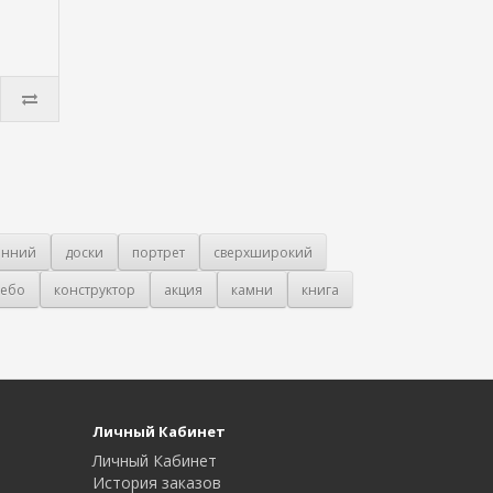
онний
доски
портрет
сверхширокий
ебо
конструктор
акция
камни
книга
Личный Кабинет
Личный Кабинет
История заказов