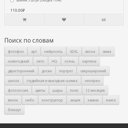
зажим 5 штук (скидка 10%)
110.00₽
Поиск по словам
фотофон
арт
нейросеть
SDXL
весна
зима
новогодний
лето
HQ
осень
картина
двухсторонний
доски
портрет
сверхширокий
школа
студийная и выездная сьемка
неопрен
фотосессия
цветы
шары
поле
12 месяцев
венок
небо
конструктор
акция
камни
книга
блэкаут