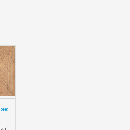
фона
ил";