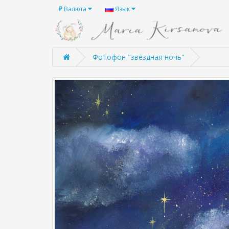
₽
Валюта
Язык
Фотофон "звездная ночь"