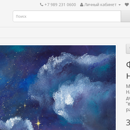
+7 989 231 0600
Личный кабинет
М
Н
д
"
р