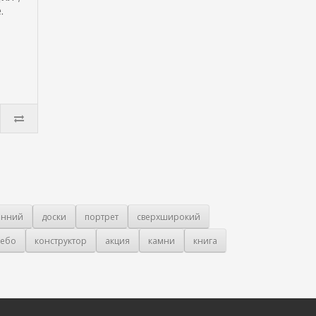
.
онний
доски
портрет
сверхширокий
ебо
конструктор
акция
камни
книга