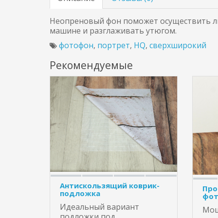
Неопреновый фон поможет осуществить лю
машине и разглаживать утюгом.
фотофон
,
портрет
,
HQ
,
сверхширокий
Рекомендуемые
Антискользящий коврик-
Про
подложка
фот
Идеальный вариант
Мощ
подложки под