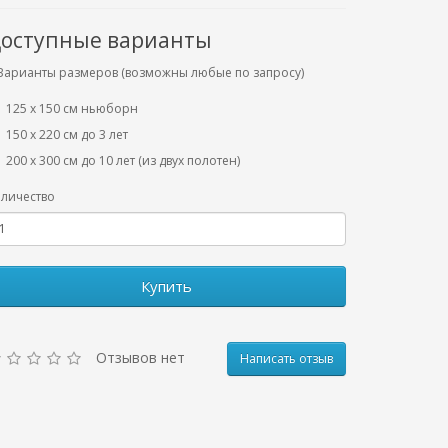
оступные варианты
Варианты размеров (возможны любые по запросу)
125 x 150 см ньюборн
150 х 220 см до 3 лет
200 х 300 см до 10 лет (из двух полотен)
личество
Купить
Отзывов нет
Написать отзыв