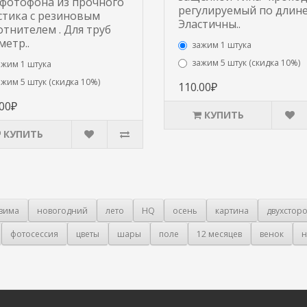
 фотофона из прочного
регулируемый по длине
стика с резиновым
Эластичны..
отнителем . Для труб
метр..
зажим 1 штука
зажим 5 штук (скидка 10%)
ажим 1 штука
ажим 5 штук (скидка 10%)
110.00₽
.00₽
КУПИТЬ
КУПИТЬ
зима
новогодний
лето
HQ
осень
картина
двухстор
фотосессия
цветы
шары
поле
12 месяцев
венок
н