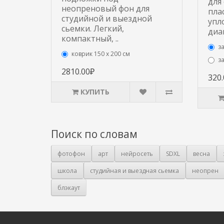
для
неопреновый фон для
пла
студийной и выездной
упл
сьемки. Легкий,
диа
компактный, ..
з
коврик 150 х 200 см
з
2810.00₽
320
КУПИТЬ
Поиск по словам
фотофон
арт
нейросеть
SDXL
весна
школа
студийная и выездная сьемка
неопрен
блэкаут