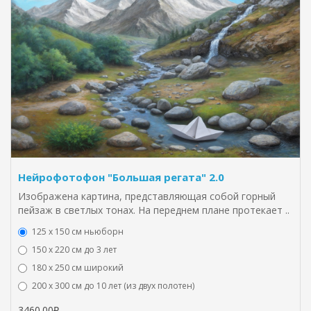
Нейрофотофон "Большая регата" 2.0
Изображена картина, представляющая собой горный
пейзаж в светлых тонах. На переднем плане протекает ..
125 x 150 см ньюборн
150 х 220 см до 3 лет
180 х 250 см широкий
200 х 300 см до 10 лет (из двух полотен)
3460.00₽