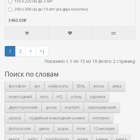
150 х 220 см до 3 лет
200 х 300 см до 10 лет (из двух полотен)
3460.00₽
1
2
>
>|
Показано с 1 по 15 из 19 (всего 2 страниц)
Поиск по словам
фотофон
арт
нейросеть
SDXL
весна
зима
новогодний
лето
HQ
осень
картина
двухсторонний
доски
портрет
сверхширокий
школа
студийная и выездная сьемка
неопрен
фотосессия
цветы
шары
поле
12 месяцев
венок
небо
конструктор
акция
камни
книга