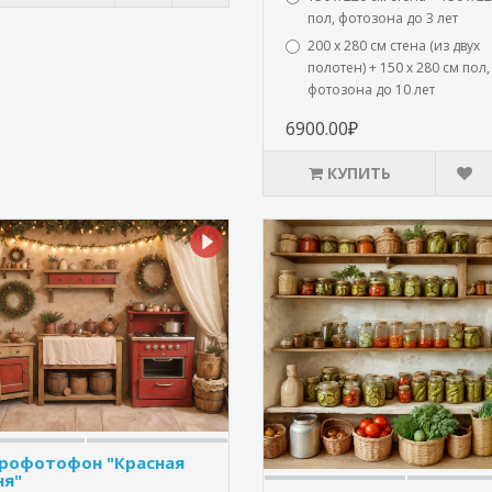
пол, фотозона до 3 лет
200 х 280 см стена (из двух
полотен) + 150 х 280 см пол,
фотозона до 10 лет
6900.00₽
КУПИТЬ
рофотофон "Красная
ня"