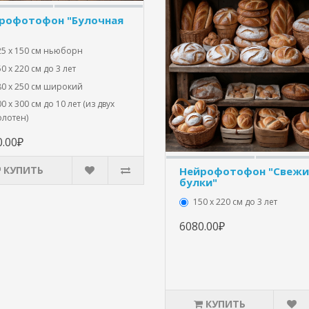
рофотофон "Булочная
25 x 150 см ньюборн
0 х 220 см до 3 лет
80 х 250 см широкий
0 х 300 см до 10 лет (из двух
олотен)
0.00₽
КУПИТЬ
Нейрофотофон "Свежи
булки"
150 х 220 см до 3 лет
6080.00₽
КУПИТЬ