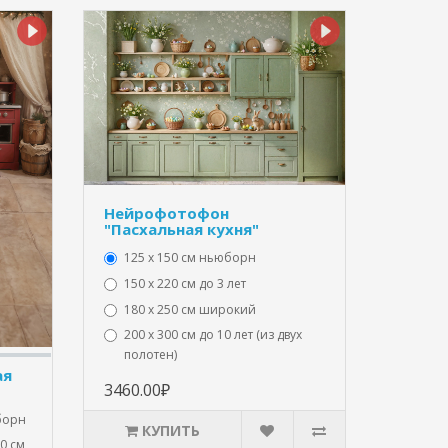
Нейрофотофон
"Пасхальная кухня"
125 x 150 см ньюборн
150 х 220 см до 3 лет
180 х 250 см широкий
200 х 300 см до 10 лет (из двух
полотен)
ая
3460.00₽
юборн
КУПИТЬ
20 см