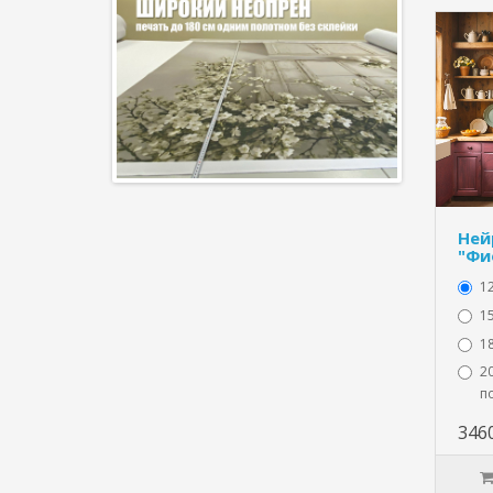
Ней
"Фи
1
15
1
20
п
346