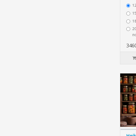
1
15
1
20
п
346
Ней