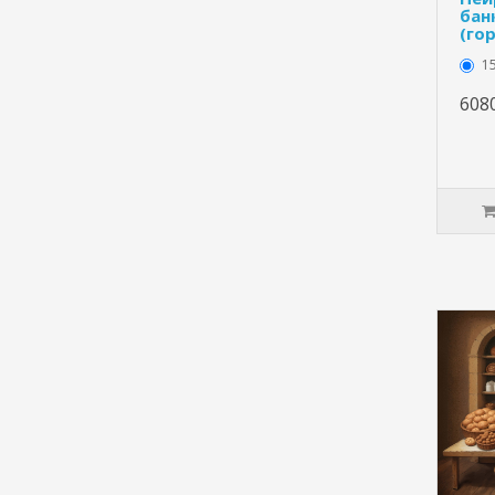
бан
(го
15
608