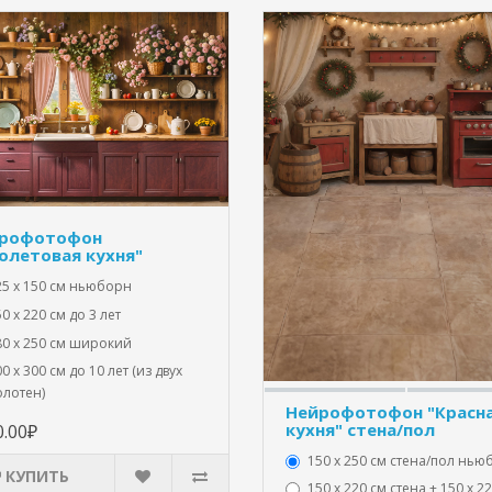
рофотофон
олетовая кухня"
25 x 150 см ньюборн
0 х 220 см до 3 лет
80 х 250 см широкий
0 х 300 см до 10 лет (из двух
олотен)
Нейрофотофон "Красн
кухня" стена/пол
0.00₽
150 х 250 см стена/пол нь
КУПИТЬ
150 х 220 см стена + 150 х 2