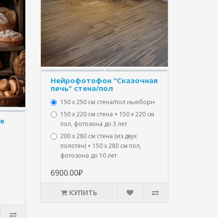
Нейрофотофон "Сказочная
печь" стена/пол
150 х 250 см стена/пол ньюборн
150 х 220 см стена + 150 х 220 см
е
пол, фотозона до 3 лет
200 х 280 см стена (из двух
полотен) + 150 х 280 см пол,
фотозона до 10 лет
6900.00₽
КУПИТЬ