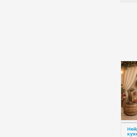
Ней
кух