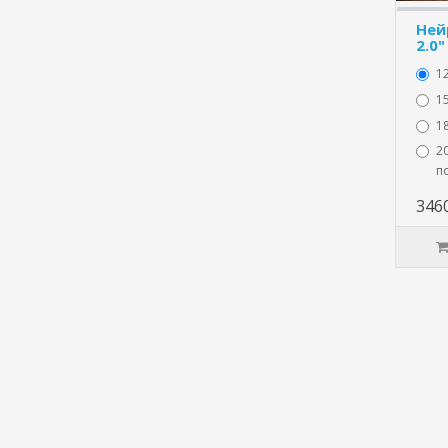
Ней
2.0"
1
15
1
20
п
346