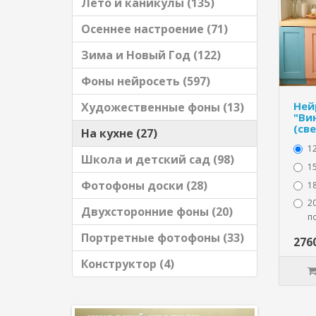
Лето и каникулы (135)
Осеннее настроение (71)
Зима и Новый Год (122)
Фоны нейросеть (597)
Ней
Художественные фоны (13)
"Ви
(св
На кухне (27)
1
Школа и детский сад (98)
15
Фотофоны доски (28)
1
20
Двухсторонние фоны (20)
п
Портретные фотофоны (33)
276
Конструктор (4)