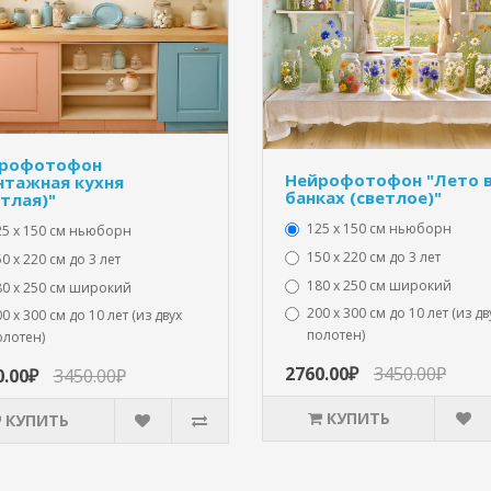
рофотофон
Нейрофотофон "Лето 
нтажная кухня
банках (светлое)"
етлая)"
125 x 150 см ньюборн
25 x 150 см ньюборн
150 х 220 см до 3 лет
0 х 220 см до 3 лет
180 х 250 см широкий
80 х 250 см широкий
200 х 300 см до 10 лет (из дв
0 х 300 см до 10 лет (из двух
полотен)
олотен)
2760.00₽
3450.00₽
0.00₽
3450.00₽
КУПИТЬ
КУПИТЬ