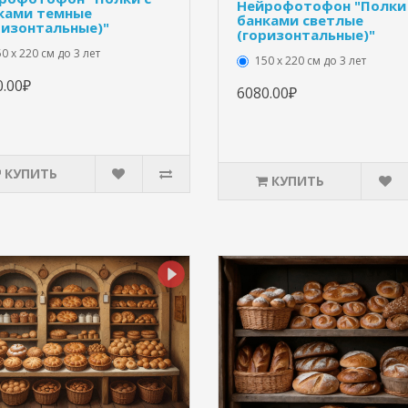
Нейрофотофон "Полки
ками темные
банками светлые
ризонтальные)"
(горизонтальные)"
0 х 220 см до 3 лет
150 х 220 см до 3 лет
0.00₽
6080.00₽
КУПИТЬ
КУПИТЬ