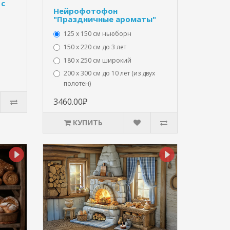
 с
Нейрофотофон
"Праздничные ароматы"
125 x 150 см ньюборн
150 х 220 см до 3 лет
180 х 250 см широкий
200 х 300 см до 10 лет (из двух
полотен)
3460.00₽
КУПИТЬ