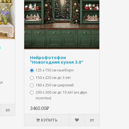
в
Нейрофотофон
"Новогодняя кухня 3.0"
125 x 150 см ньюборн
150 х 220 см до 3 лет
ух
180 х 250 см широкий
200 х 300 см до 10 лет (из двух
полотен)
3460.00₽
КУПИТЬ