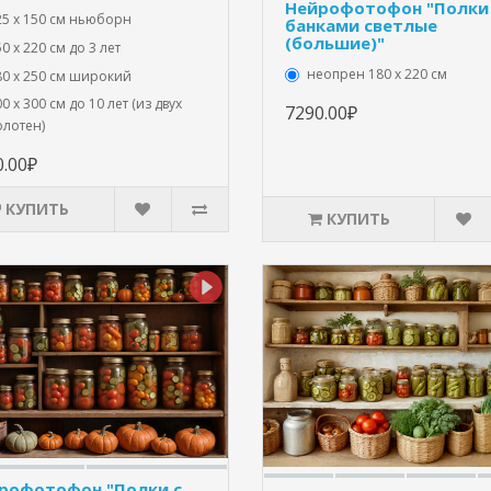
Нейрофотофон "Полки
25 x 150 см ньюборн
банками светлые
(большие)"
0 х 220 см до 3 лет
неопрен 180 х 220 см
80 х 250 см широкий
0 х 300 см до 10 лет (из двух
7290.00₽
олотен)
0.00₽
КУПИТЬ
КУПИТЬ
рофотофон "Полки с