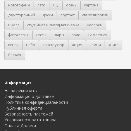
новогодний
лето
HQ
осень
картина
двухсторонний
доски
портрет
сверхширокий
школа
студийная и выездная сьемка
неопрен
фотосессия
цветы
шары
поле
12 месяцев
венок
небо
конструктор
акция
камни
книга
блэкаут
Информация
Наши реквизиты
Информация о доставке
Политика конфиденциальности
Публичная оферта
Безопасность платежей
Условия возврата товара
Оплата Долями