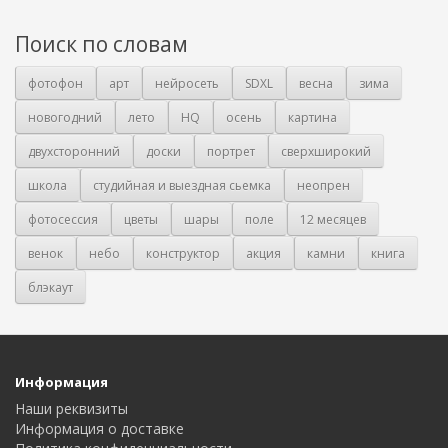
Поиск по словам
фотофон
арт
нейросеть
SDXL
весна
зима
новогодний
лето
HQ
осень
картина
двухсторонний
доски
портрет
сверхширокий
школа
студийная и выездная сьемка
неопрен
фотосессия
цветы
шары
поле
12 месяцев
венок
небо
конструктор
акция
камни
книга
блэкаут
Информация
Наши реквизиты
Информация о доставке