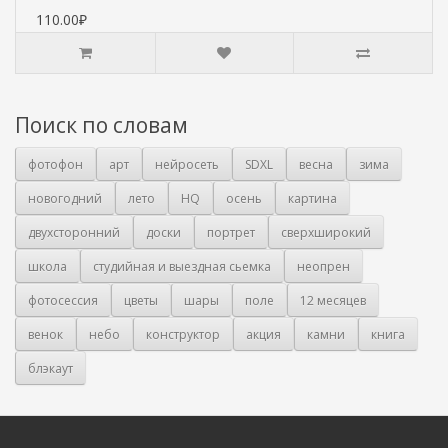
110.00₽
Поиск по словам
фотофон
арт
нейросеть
SDXL
весна
зима
новогодний
лето
HQ
осень
картина
двухсторонний
доски
портрет
сверхширокий
школа
студийная и выездная сьемка
неопрен
фотосессия
цветы
шары
поле
12 месяцев
венок
небо
конструктор
акция
камни
книга
блэкаут